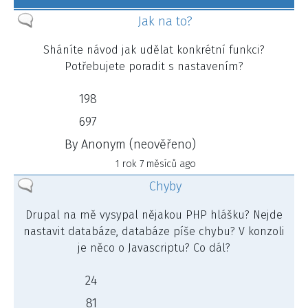
Žádné
Jak na to?
nové
Sháníte návod jak udělat konkrétní funkci?
příspěvky
Potřebujete poradit s nastavením?
198
697
By
Anonym (neověřeno)
1 rok 7 měsíců ago
Žádné
Chyby
nové
Drupal na mě vysypal nějakou PHP hlášku? Nejde
příspěvky
nastavit databáze, databáze píše chybu? V konzoli
je něco o Javascriptu? Co dál?
24
81