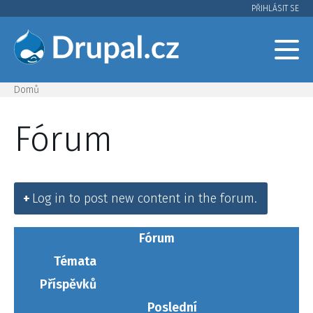
Přejít
PŘIHLÁSIT SE
User
k
hlavnímu
account
obsahu
menu
Domů
Drobečková
Fórum
navigace
Log in to post new content in the forum.
Fórum
Témata
Příspěvků
Poslední