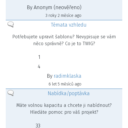
By
Anonym (neověřeno)
3 roky 2 měsíce ago
Žádné
Témata vzhledu
nové
Potřebujete upravit šablonu? Nevypisuje se vám
příspěvky
něco správně? Co je to TWIG?
1
4
By
radimklaska
6 let 5 měsíců ago
Žádné
Nabídka/poptávka
nové
Máte volnou kapacitu a chcete ji nabídnout?
příspěvky
Hledáte pomoc pro váš projekt?
33