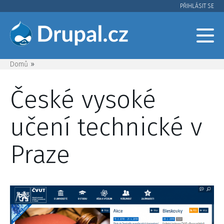
Přejít
PŘIHLÁSIT SE
User
k
hlavnímu
account
obsahu
menu
Domů
Drobečková
České vysoké
navigace
učení technické v
Praze