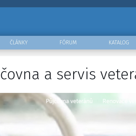
ČLÁNKY
FÓRUM
KATALOG
jčovna a servis vete