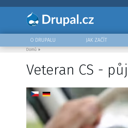
Přejít
k
hlavnímu
obsahu
O DRUPALU
JAK ZAČÍT
Main
Domů
navigation
Drobečková
Veteran CS - pů
navigace