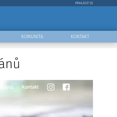
PŘIHLÁSIT SE
User
account
menu
KOMUNITA
KONTAKT
ránů