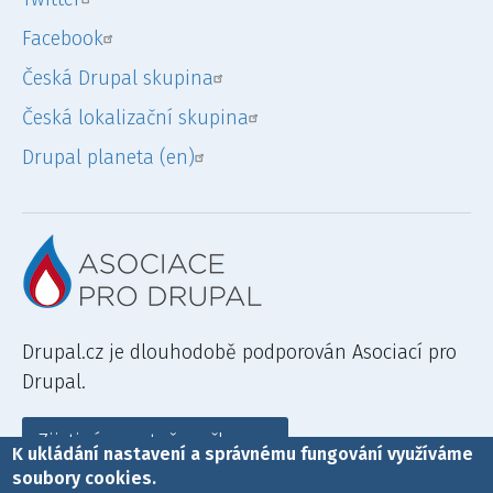
Facebook
Česká Drupal skupina
Česká lokalizační skupina
Drupal planeta (en)
Drupal.cz je dlouhodobě podporován Asociací pro
Drupal.
Zjisti více a staň se členem
K ukládání nastavení a správnému fungování využíváme
soubory cookies.