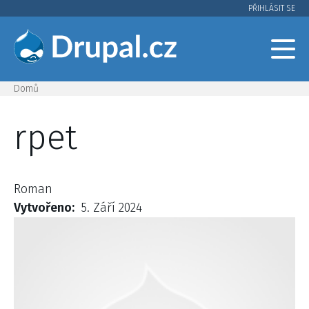
Přejít
PŘIHLÁSIT SE
User
k
hlavnímu
account
obsahu
menu
Domů
Drobečková
rpet
navigace
Roman
Vytvořeno
5. Září 2024