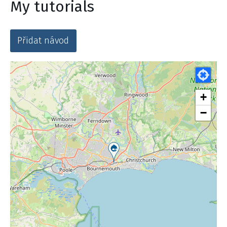
My tutorials
Přidat návod
+
−