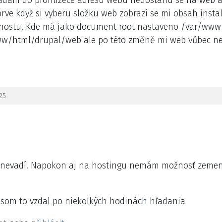
prve když si vyberu složku web zobrazí se mi obsah ins
 hostu. Kde má jako document root nastaveno /var/www/
ww/html/drupal/web ale po této změně mi web vůbec nefu
25
ak nevadí. Napokon aj na hostingu nemám možnosť zemen
m som to vzdal po niekoľkých hodinách hľadania