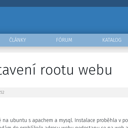
ČLÁNKY
FÓRUM
KATALOG
tavení rootu webu
:52
ě na ubuntu s apachem a mysql. Instalace proběhla v po
adám do prohlížeče adresu webu nedostanu se na web al