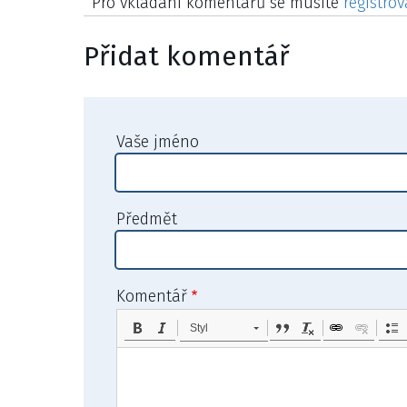
Pro vkládání komentářů se musíte
registrov
Přidat komentář
Vaše jméno
Předmět
Komentář
Styl