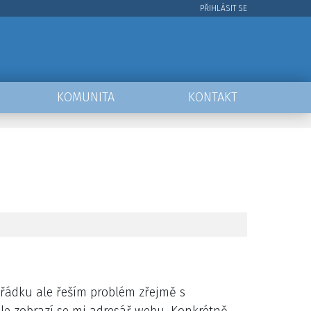
PŘIHLÁSIT SE
User
account
menu
KOMUNITA
KONTAKT
řádku ale řeším problém zřejmě s
e zobrazí se mi adresář webu. Konkrétně