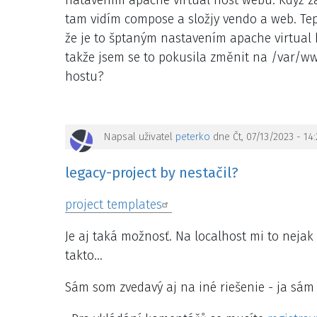
tam vidím compose a složjy vendo a web. Te
že je to šptaným nastavením apache virtual
takže jsem se to pokusila změnit na /var/w
hostu?
Napsal uživatel
peterko
dne Čt, 07/13/2023 - 14:
legacy-project by nestačil?
project templates
Je aj taká možnosť. Na localhost mi to nej
takto...
Sám som zvedavý aj na iné riešenie - ja sá