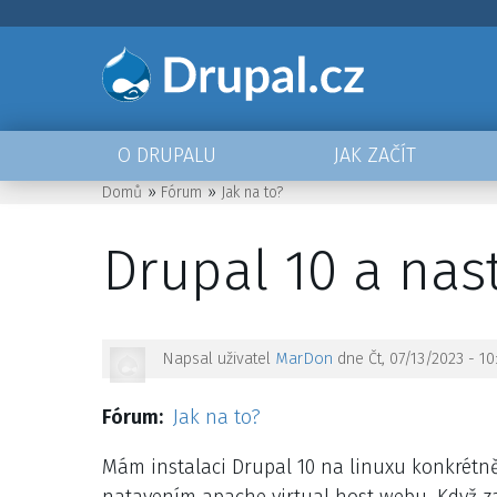
Přejít
k
hlavnímu
obsahu
O DRUPALU
JAK ZAČÍT
Main
Domů
Fórum
Jak na to?
navigation
Drobečková
Drupal 10 a nas
navigace
Napsal uživatel
MarDon
dne
Čt, 07/13/2023 - 10
Fórum
Jak na to?
Mám instalaci Drupal 10 na linuxu konkrétn
natavením apache virtual host webu. Když z