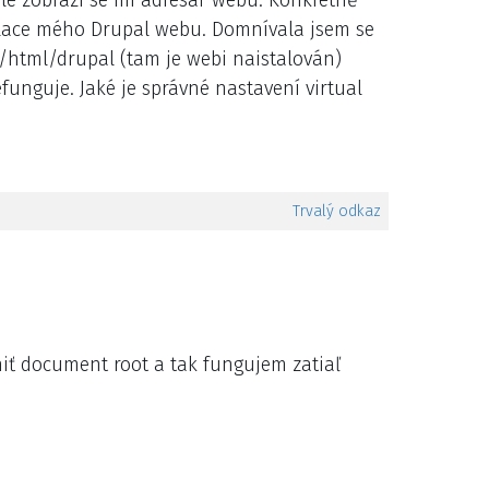
talace mého Drupal webu. Domnívala jsem se
html/drupal (tam je webi naistalován)
nguje. Jaké je správné nastavení virtual
Trvalý odkaz
iť document root a tak fungujem zatiaľ