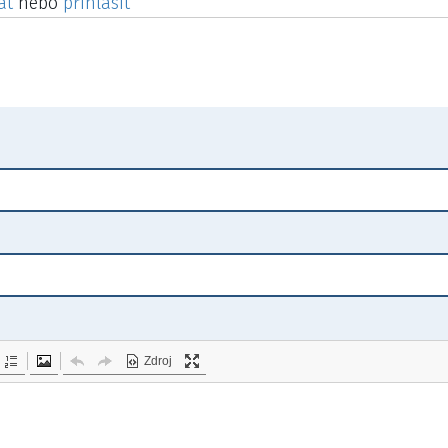
at
nebo
přihlásit
Zdroj