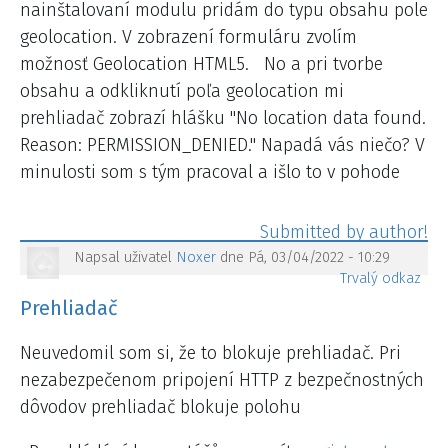
nainštalovaní modulu pridám do typu obsahu pole
geolocation. V zobrazení formuláru zvolím
možnosť Geolocation HTML5. No a pri tvorbe
obsahu a odkliknutí poľa geolocation mi
prehliadač zobrazí hlášku "No location data found.
Reason: PERMISSION_DENIED." Napadá vás niečo? V
minulosti som s tým pracoval a išlo to v pohode
Napsal uživatel
Noxer
dne Pá, 03/04/2022 - 10:29
Trvalý odkaz
Prehliadač
Neuvedomil som si, že to blokuje prehliadač. Pri
nezabezpečenom pripojení HTTP z bezpečnostných
dôvodov prehliadač blokuje polohu