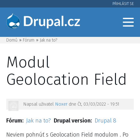
Přejít
PŘIHLÁSIT SE
User
k
hlavnímu
account
obsahu
menu
Domů
Fórum
Jak na to?
Drobečková
Modul
navigace
Geolocation Field
Napsal uživatel
Noxer
dne
Čt, 03/03/2022 - 19:51
Fórum
Jak na to?
Drupal version
Drupal 8
Neviem pohnúť s Geolocation Field modulom . Po