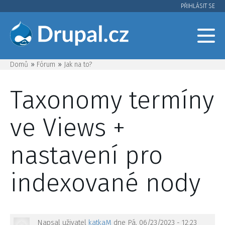
Přejít
PŘIHLÁSIT SE
User
k
hlavnímu
account
obsahu
menu
Domů
Fórum
Jak na to?
Drobečková
Taxonomy termíny
navigace
ve Views +
nastavení pro
indexované nody
Napsal uživatel
katkaM
dne
Pá, 06/23/2023 - 12:23